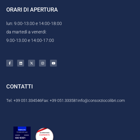
ORARI DI APERTURA
lun: 9.00-13.00 e 14:00-18:00
da martedì a venerdì:
9.00-13.00 e 14:00-17:00
F
L
X
I
Y
a
i
-
n
o
c
n
t
s
u
e
k
w
t
t
b
e
i
a
u
o
d
t
g
b
o
i
t
r
e
k
n
e
a
CONTATTI
-
r
m
f
Tel: +39 051.334546
Fax: +39 051.333581
info@consorziocolibri.com