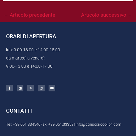
←
Articolo precedente
Articolo successivo
→
ORARI DI APERTURA
lun: 9.00-13.00 e 14:00-18:00
da martedì a venerdì:
9.00-13.00 e 14:00-17:00
F
L
X
I
Y
a
i
-
n
o
c
n
t
s
u
e
k
w
t
t
b
e
i
a
u
o
d
t
g
b
o
i
t
r
e
k
n
e
a
CONTATTI
-
r
m
f
Tel: +39 051.334546
Fax: +39 051.333581
info@consorziocolibri.com