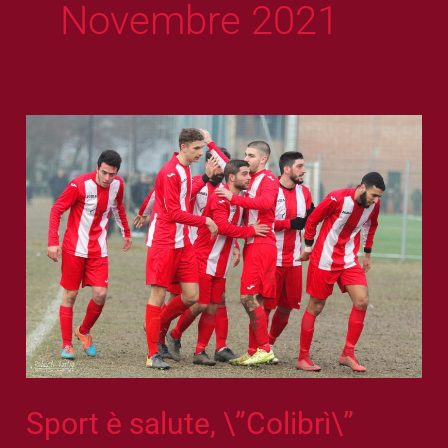
Novembre 2021
Sport
è
salute,
\”Colibrì\”
sostiene
il
Real
Borgo
Sport è salute, \”Colibrì\”