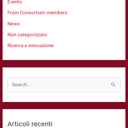
Events
From Consortium members
News
Non categorizzato
Ricerca e innovazione
C
e
r
c
Articoli recenti
a