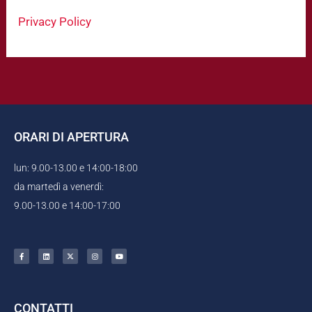
Privacy Policy
ORARI DI APERTURA
lun: 9.00-13.00 e 14:00-18:00
da martedì a venerdì:
9.00-13.00 e 14:00-17:00
F
L
X
I
Y
a
i
-
n
o
c
n
t
s
u
e
k
w
t
t
b
e
i
a
u
o
d
t
g
b
o
i
t
r
e
k
n
e
a
CONTATTI
-
r
m
f