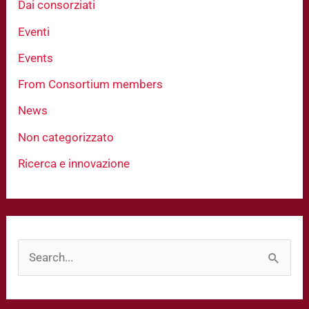
Dai consorziati
Eventi
Events
From Consortium members
News
Non categorizzato
Ricerca e innovazione
C
e
r