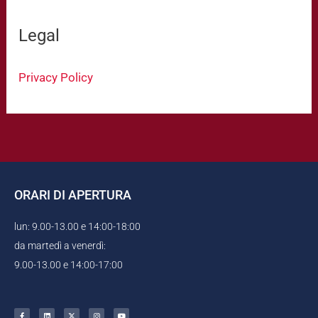
Legal
Privacy Policy
ORARI DI APERTURA
lun: 9.00-13.00 e 14:00-18:00
da martedì a venerdì:
9.00-13.00 e 14:00-17:00
F
L
X
I
Y
a
i
-
n
o