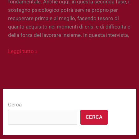
fondamentale. Anche oggi, in questa seconda fase, il
sostegno psicologico potrà servire proprio per
recuperare prima e al meglio, facendo tesoro di
quanto acquisito nei momenti di crisi e di difficoltà e
della forza del lavorare insieme. In questa intervista,
Leggi tutto »
Cerca
CERCA