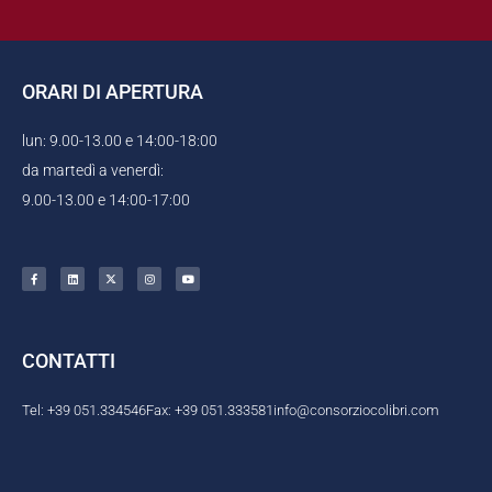
ORARI DI APERTURA
lun: 9.00-13.00 e 14:00-18:00
da martedì a venerdì:
9.00-13.00 e 14:00-17:00
F
L
X
I
Y
a
i
-
n
o
c
n
t
s
u
e
k
w
t
t
b
e
i
a
u
o
d
t
g
b
o
i
t
r
e
k
n
e
a
CONTATTI
-
r
m
f
Tel: +39 051.334546
Fax: +39 051.333581
info@consorziocolibri.com