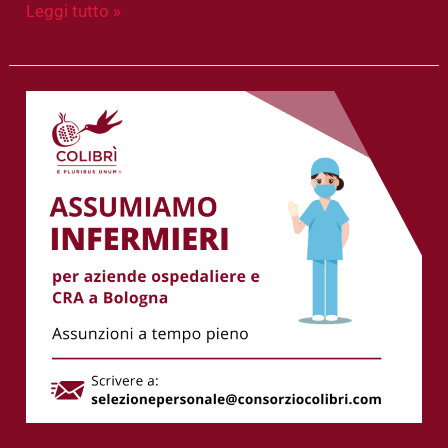
Leggi tutto »
Assumiamo
infermieri
a
Bologna