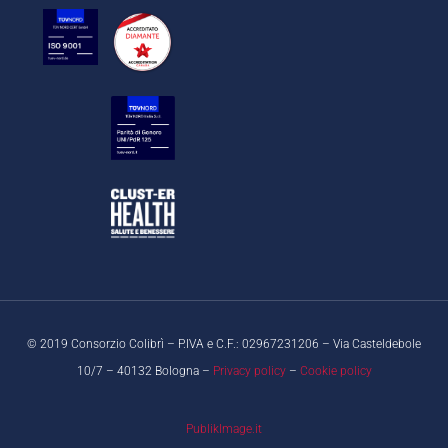
© 2019 Consorzio Colibrì – P.IVA e C.F.: 02967231206 – Via Casteldebole
10/7 – 40132 Bologna –
Privacy policy
–
Cookie policy
PublikImage.it