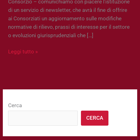
Consorzio – comunichiamo con piacere l’istituzione
di un servizio di newsletter, che avrà il fine di offrire
ai Consorziati un aggiornamento sulle modifiche
normative di rilievo, prassi di interesse per il settore
o evoluzioni giurisprudenziali che […]
Leggi tutto »
Cerca
CERCA