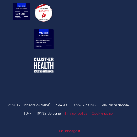
© 2019 Consorzio Colibrì – P.IVA e C.F.: 02967231206 – Via Casteldebole
10/7 – 40132 Bologna –
Privacy policy
–
Cookie policy
PublikImage.it