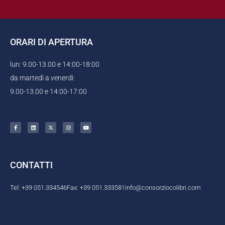
ORARI DI APERTURA
lun: 9.00-13.00 e 14:00-18:00
da martedì a venerdì:
9.00-13.00 e 14:00-17:00
F
L
X
I
Y
a
i
-
n
o
c
n
t
s
u
e
k
w
t
t
b
e
i
a
u
o
d
t
g
b
o
i
t
r
e
k
n
e
a
CONTATTI
-
r
m
f
Tel: +39 051.334546
Fax: +39 051.333581
info@consorziocolibri.com