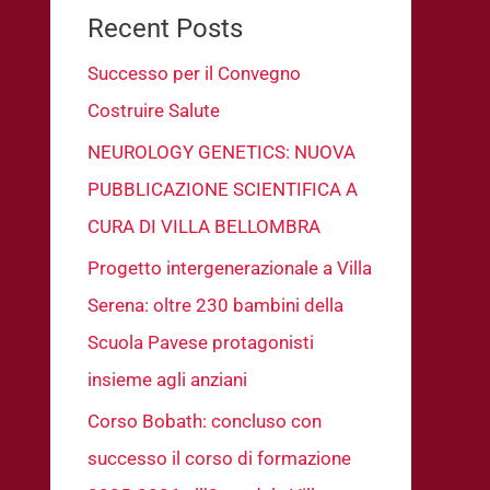
Recent Posts
Successo per il Convegno
Costruire Salute
NEUROLOGY GENETICS: NUOVA
PUBBLICAZIONE SCIENTIFICA A
CURA DI VILLA BELLOMBRA
Progetto intergenerazionale a Villa
Serena: oltre 230 bambini della
Scuola Pavese protagonisti
insieme agli anziani
Corso Bobath: concluso con
successo il corso di formazione