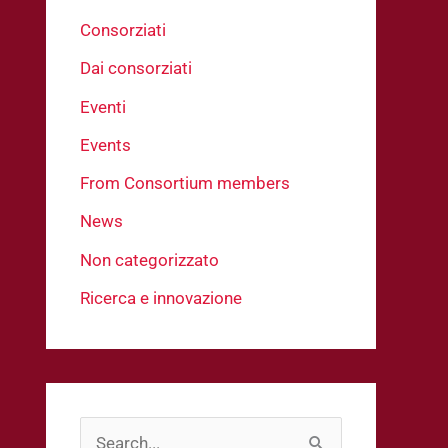
Consorziati
Dai consorziati
Eventi
Events
From Consortium members
News
Non categorizzato
Ricerca e innovazione