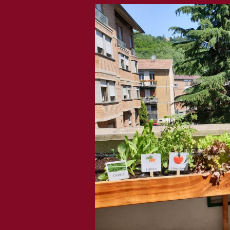
Progetti
intergenerazionali:
Villa
Serena
incontra
Scuola
Pavese