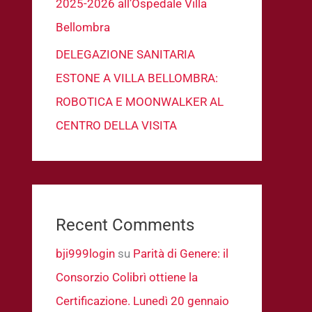
2025-2026 all’Ospedale Villa
Bellombra
DELEGAZIONE SANITARIA
ESTONE A VILLA BELLOMBRA:
ROBOTICA E MOONWALKER AL
CENTRO DELLA VISITA
Recent Comments
bji999login
su
Parità di Genere: il
Consorzio Colibrì ottiene la
Certificazione. Lunedì 20 gennaio