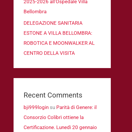
2025-2026 all’Ospedale Villa
Bellombra
DELEGAZIONE SANITARIA
ESTONE A VILLA BELLOMBRA:
ROBOTICA E MOONWALKER AL
CENTRO DELLA VISITA
Recent Comments
bji999login
su
Parità di Genere: il
Consorzio Colibrì ottiene la
Certificazione. Lunedì 20 gennaio