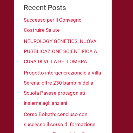
Recent Posts
Successo per il Convegno
Costruire Salute
NEUROLOGY GENETICS: NUOVA
PUBBLICAZIONE SCIENTIFICA A
CURA DI VILLA BELLOMBRA
Progetto intergenerazionale a Villa
Serena: oltre 230 bambini della
Scuola Pavese protagonisti
insieme agli anziani
Corso Bobath: concluso con
successo il corso di formazione